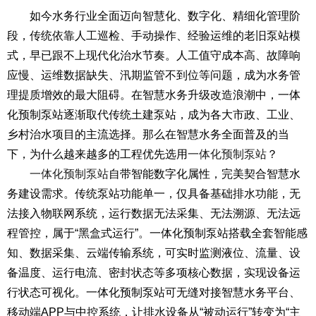
如今水务行业全面迈向智慧化、数字化、精细化管理阶
段，传统依靠人工巡检、手动操作、经验运维的老旧泵站模
式，早已跟不上现代化治水节奏。人工值守成本高、故障响
应慢、运维数据缺失、汛期监管不到位等问题，成为水务管
理提质增效的最大阻碍。在智慧水务升级改造浪潮中，一体
化预制泵站逐渐取代传统土建泵站，成为各大市政、工业、
乡村治水项目的主流选择。那么在智慧水务全面普及的当
下，为什么越来越多的工程优先选用
一体化预制泵站
？
一体化预制泵站
自带智能数字化属性，完美契合智慧水
务建设需求。传统泵站功能单一，仅具备基础排水功能，无
法接入物联网系统，运行数据无法采集、无法溯源、无法远
程管控，属于“黑盒式运行”。一体化预制泵站搭载全套智能感
知、数据采集、云端传输系统，可实时监测液位、流量、设
备温度、运行电流、密封状态等多项核心数据，实现设备运
行状态可视化。一体化预制泵站可无缝对接智慧水务平台、
移动端APP与中控系统，让排水设备从“被动运行”转变为“主