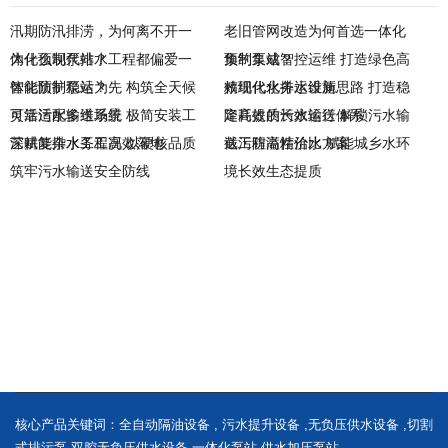
汛期防汛排涝，为何离不开一
老旧管网改造为何首选一体化
体化预制泵站？
为什么现代排水工程都偏爱一
预制泵站？
集约集成智控运维 打造绿色高
体化预制泵站？
智能防护稳运为先 构筑全天候
效现代化排水设施
精细化水务运维新思路 打造稳
可靠污水输送系统
灵活适配多维场景 极简安装工
定高效的污水输送体系
降耗提质长效运行 解锁污水输
艺赋能排水工程高效落地
深耕复杂水务工况 以硬核品质
送工程高性价比方案
截污防溢精治水 赋能城乡水环
筑牢污水输送安全防线
境长效生态提质
核心产品关键词：
全自动隔油设备
,
污水提升设备
,
无负压供水设备
,
切割
式排污泵
,
双腔无负压供水设备
,
一体化泵站
,
供水加压泵站