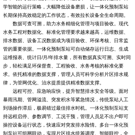
学智能的运行策略，大幅降低设备磨损，让一体化预制泵站
长期保持高效稳定的工作状态，有效拉长设备全生命周期。
数据可查可溯，助力水务精细化管理与项目验收。现代
水务工程对数据化、标准化管理要求越来越高，运维数据、
排水数据、设备工况数据成为项目验收、环保考核、日常监
管的重要依据。一体化预制泵站可自动储存运行日志、生成
运维报表、统计日/月/年排水量，所有数据真实可溯、实时同
步，轻松满足环保督查、工程验收、水务考核的标准化要
求。依托精准的数据支撑，管理人员可科学分析片区排水规
律，为管网优化、治水提质提供精准数据支撑。
远程可控、应急响应快，提升智慧排水安全等级。面对
暴雨汛期、管网溢流、突发积水等紧急情况，传统泵站人工
到场操作滞后，极易错过最佳排水时机。
一体化预制泵站
支
持远程启停、参数调节、工况干预，管理人员足不出户即可
操控设备运行状态，快速应对突发排水险情。多台
一体化预
制泵站
可组网联动，实现片区排水统筹调度、智能联控，全